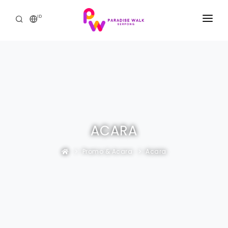
ID
BERANDA
THE MALL
PROMO & ACARA
THE RESIDENCE
ACARA
HUBUNGI KAMI
Promo & Acara
Acara